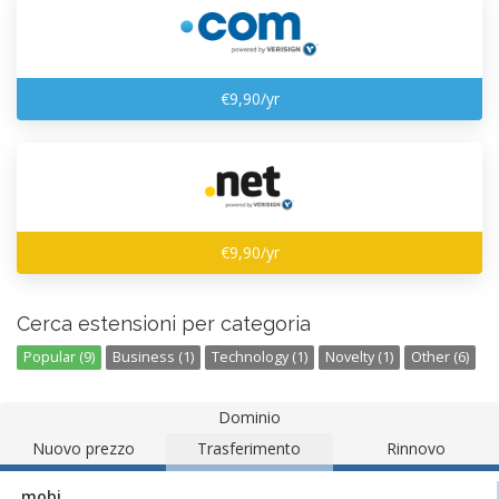
€9,90/yr
€9,90/yr
Cerca estensioni per categoria
Popular (9)
Business (1)
Technology (1)
Novelty (1)
Other (6)
Dominio
Nuovo prezzo
Trasferimento
Rinnovo
.mobi