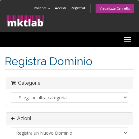
Italiano
Accedi
Registrati
Visualizza Carrello
Attiv
Navi
Registra Dominio
Categorie
Azioni