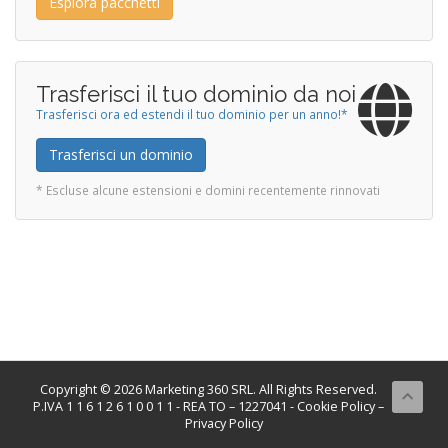
Esplora pacchetti
Trasferisci il tuo dominio da noi
Trasferisci ora ed estendi il tuo dominio per un anno!*
Trasferisci un dominio
* Escluse alcune estensioni e domini recentemente rinnovati
Copyright © 2026 Marketing 360 SRL. All Rights Reserved.
P.IVA 1 1 6 1 2 6 1 0 0 1 1 - REA TO – 1227041 -
Cookie Policy
–
Privacy Policy