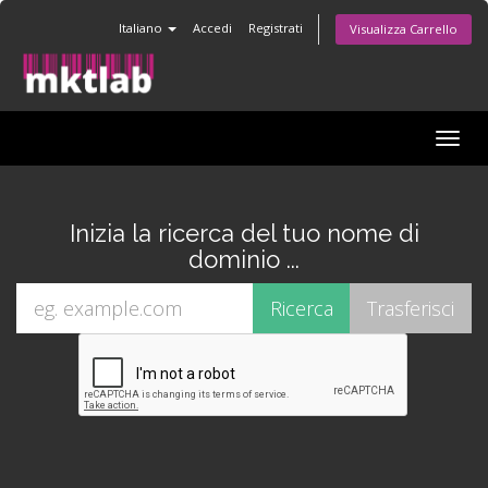
Italiano
Accedi
Registrati
Visualizza Carrello
Attiv
Navi
Inizia la ricerca del tuo nome di
dominio ...