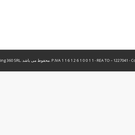
Co
P.IVA 1 1 6 1 2 6 1 0 0 1 1 - REA TO – 1227041 -
تمامی حقوق برای © 2026 Marketing 360 SRL. محفوط می باشد.