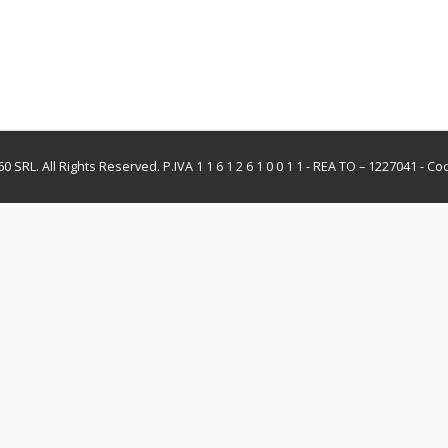
0 SRL. All Rights Reserved.
P.IVA 1 1 6 1 2 6 1 0 0 1 1 - REA TO – 1227041 -
Coo