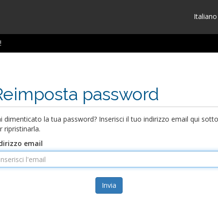
Italian
!
Reimposta password
i dimenticato la tua password? Inserisci il tuo indirizzo email qui sott
r ripristinarla.
dirizzo email
Invia