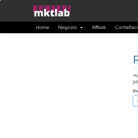
Home
Negozio
Affiliati
Contattaci
Ha
pe
In