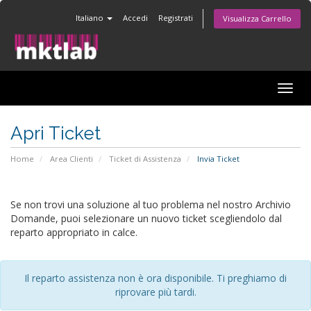
Italiano
Accedi
Registrati
Visualizza Carrello
Attiv
Navi
Apri Ticket
Home
Area Clienti
Ticket di Assistenza
Invia Ticket
Se non trovi una soluzione al tuo problema nel nostro Archivio
Domande, puoi selezionare un nuovo ticket scegliendolo dal
reparto appropriato in calce.
Il reparto assistenza non è ora disponibile. Ti preghiamo di
riprovare più tardi.